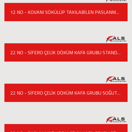
12 NO - KOVANI SÖKÜLÜP TAKILABİLEN PASLANMAZ KROM ÇELİK KAFA GRUBU ET KIYMA MAKİNESİ
22 NO - SİFERO ÇELİK DÖKÜM KAFA GRUBU STANDART MODEL ET KIYMA MAKİNESİ
22 NO - SİFERO ÇELİK DÖKÜM KAFA GRUBU SOĞUTUCULU ET KIYMA MAKİNESİ