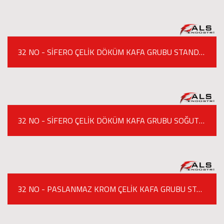
32 NO - SİFERO ÇELİK DÖKÜM KAFA GRUBU STANDART MODEL KIYMA MAKİNESİ
32 NO - SİFERO ÇELİK DÖKÜM KAFA GRUBU SOĞUTUCULU KIYMA MAKİNESİ
32 NO - PASLANMAZ KROM ÇELİK KAFA GRUBU STANDART MODEL KIYMA MAKİNESİ