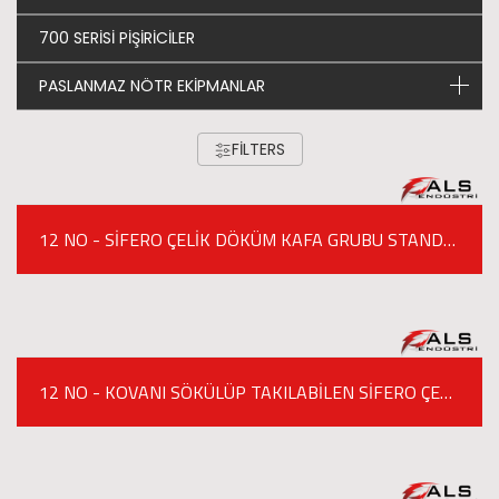
700 SERİSİ PİŞİRİCİLER
PASLANMAZ NÖTR EKİPMANLAR
FILTERS
12 NO - SİFERO ÇELİK DÖKÜM KAFA GRUBU STANDART MODEL ET KIYMA MAKİNESİ
12 NO - KOVANI SÖKÜLÜP TAKILABİLEN SİFERO ÇELİK DÖKÜM KAFA GRUBU ET KIYMA MAKİNESİ