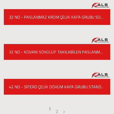
32 NO - PASLANMAZ KROM ÇELİK KAFA GRUBU SOĞUTUCULU KIYMA MAKİNESİ
32 NO - KOVANI SÖKÜLÜP TAKILABİLEN PASLANMAZ KROM ÇELİK KAFA GRUBU / SOĞUTUCULU KIYMA MAKİNESİ
42 NO - SİFERO ÇELİK DÖKÜM KAFA GRUBU STANDART MODEL KIYMA MAKİNESİ
1
2