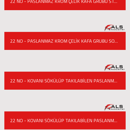
22 NO - PASLANMAZ KROM ÇELİK KAFA GRUBU STANDART MODEL ET KIYMA MAKİNESİ
22 NO - PASLANMAZ KROM ÇELİK KAFA GRUBU SOĞUTUCULU ET KIYMA MAKİNESİ
22 NO - KOVANI SÖKÜLÜP TAKILABİLEN PASLANMAZ KROM ÇELİK KAFA GRUBU / SOĞUTUCULU ET KIYMA MAKİNESİ
22 NO - KOVANI SÖKÜLÜP TAKILABİLEN PASLANMAZ KROM ÇELİK KAFA GRUBU ET KIYMA MAKİNESİ