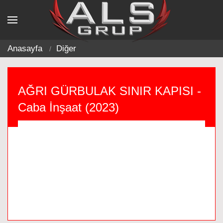
Anasayfa
Diğer
AĞRI GÜRBULAK SINIR KAPISI -
Caba İnşaat (2023)